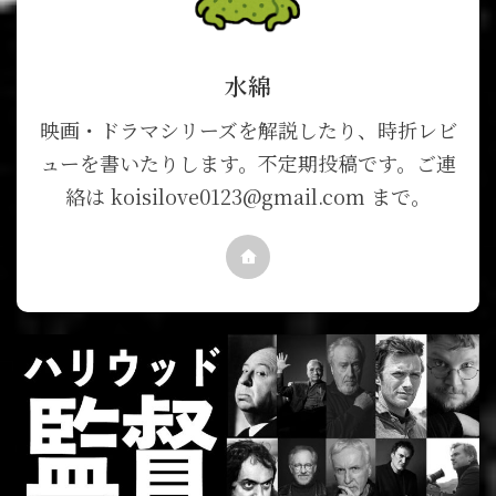
水綿
映画・ドラマシリーズを解説したり、時折レビ
ューを書いたりします。不定期投稿です。ご連
絡は koisilove0123@gmail.com まで。