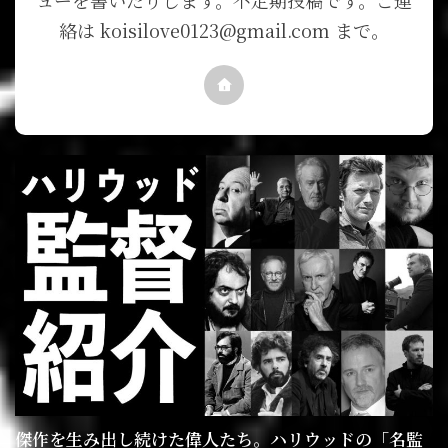
絡は koisilove0123@gmail.com まで。
傑作を生み出し続けた偉人たち。ハリウッドの「名監