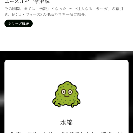
ェーズ３を一挙解説！！
その瞬間、全ては「伝説」となった………壮大なる「サーガ」の幕引
き、MCU・フェーズ3の作品たちを一気に紹介。
シリーズ解説
水綿