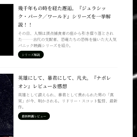
幾千年もの時を経た邂逅。『ジュラシッ
ク・パーク／ワールド』シリーズを一挙解
説！！
その日、人類は頂点捕食者の座から引き摺り落とされ
た………古代の支配者、恐竜たちの恐怖を描いた大人気
パニック映画シリーズを紹介。
シリーズ解説
英雄にして、暴君にして、凡夫。『ナポレ
オン』レビュー＆感想
英雄として讃えられ、暴君として畏れられた男の「真
実」が今、明かされる。リドリー・スコット監督、最新
作。
最新映画レビュー