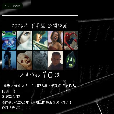
シリーズ解説
”衝撃に備えよ！！” 2026年下半期の必見作品
10選！！
2026/5/13
豊作揃いな2026年下半期公開映画を10本紹介！！
絶対見逃すな！！！