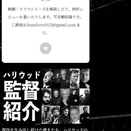
映画・ドラマシリーズを解説したり、時折レ
ビューを書いたりします。不定期投稿です。
ご連絡は koisilove0123@gmail.com ま
で。
傑作を生み出し続けた偉人たち。ハリウッドの