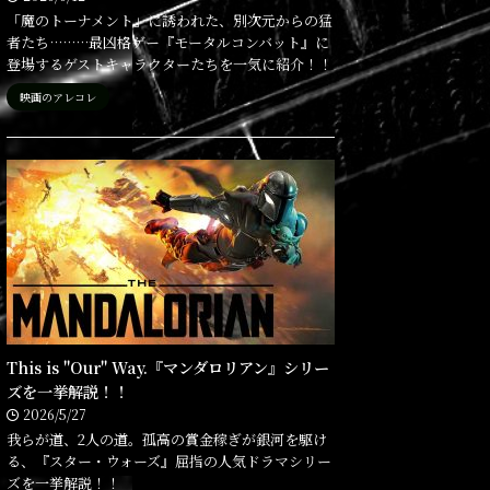
「魔のトーナメント」に誘われた、別次元からの猛
者たち………最凶格ゲー『モータルコンバット』に
登場するゲストキャラクターたちを一気に紹介！！
映画のアレコレ
This is "Our" Way.『マンダロリアン』シリー
ズを一挙解説！！
2026/5/27
我らが道、2人の道。孤高の賞金稼ぎが銀河を駆け
る、『スター・ウォーズ』屈指の人気ドラマシリー
ズを一挙解説！！