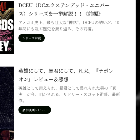
DCEU（DCエクステンデッド・ユニバー
ス）シリーズを一挙解説！！《前編》
アメコミ史上、最も壮大な”神話”。DCEUの紡いだ、10
年間にも及ぶ歴史を振り返る、その前編。
シリーズ解説
英雄にして、暴君にして、凡夫。『ナポレ
オン』レビュー＆感想
英雄として讃えられ、暴君として畏れられた男の「真
実」が今、明かされる。リドリー・スコット監督、最新
作。
最新映画レビュー