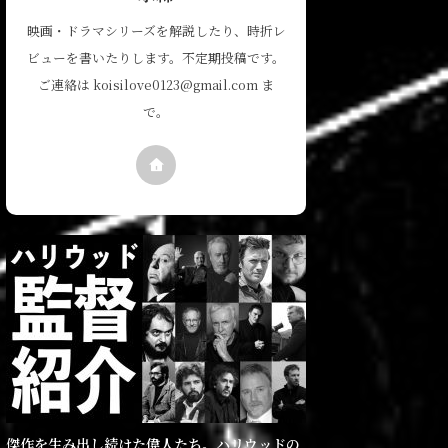
映画・ドラマシリーズを解説したり、時折レ
ビューを書いたりします。不定期投稿です。
ご連絡は koisilove0123@gmail.com ま
で。
傑作を生み出し続けた偉人たち。ハリウッドの