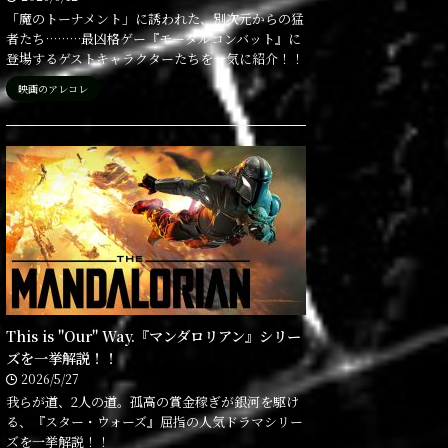
「魔のトーナメント」に誘われた、別次元からの猛
者たち………最凶格ゲー『モータルコンバット』に
登場するゲストキャラクターたちを一気に紹介！！
映画のアレコレ
This is "Our" Way.『マンダロリアン』シリー
ズを一挙解説！！
2026/5/27
我らが道、2人の道。孤高の賞金稼ぎが銀河を駆け
る、『スター・ウォーズ』屈指の人気ドラマシリー
ズを一挙解説！！