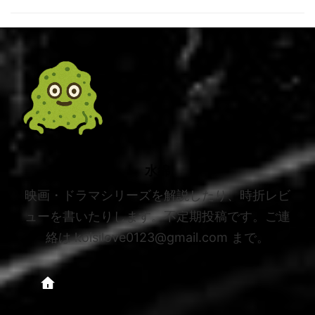
水綿
映画・ドラマシリーズを解説したり、時折レビ
ューを書いたりします。不定期投稿です。ご連
絡は koisilove0123@gmail.com まで。