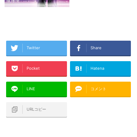
Twitter
Share
Pocket
Hatena
LINE
コメント
URLコピー