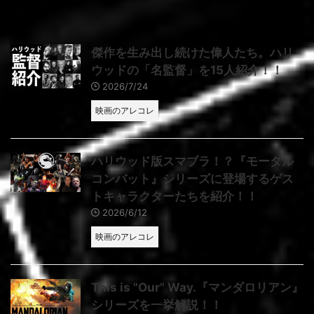
傑作を生み出し続けた偉人たち。ハリ
ウッドの「名監督」を15人紹介！！
2026/7/24
映画のアレコレ
ハリウッド版スマブラ！？『モータル
コンバット』シリーズに登場するゲス
トキャラクターたちを紹介！！
2026/6/12
映画のアレコレ
This is "Our" Way.『マンダロリアン』
シリーズを一挙解説！！