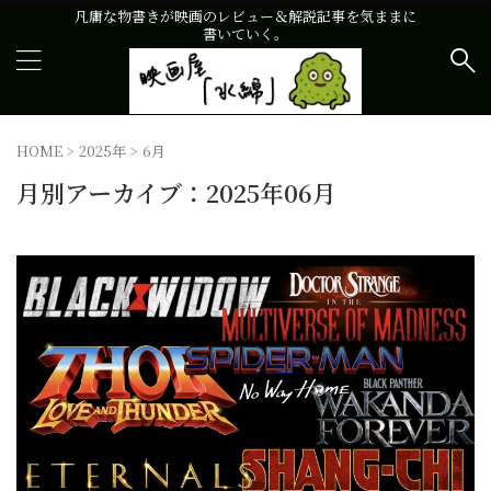
凡庸な物書きが映画のレビュー＆解説記事を気ままに
書いていく。
HOME
>
2025年
>
6月
月別アーカイブ：2025年06月