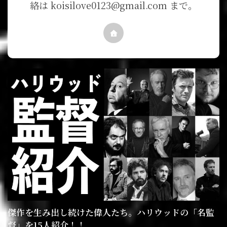
絡は koisilove0123@gmail.com まで。
傑作を生み出し続けた偉人たち。ハリウッドの「名監
督」を15人紹介！！