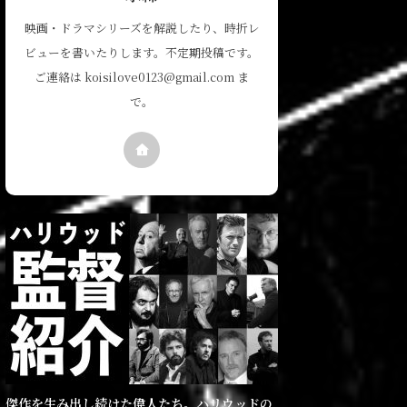
映画・ドラマシリーズを解説したり、時折レ
ビューを書いたりします。不定期投稿です。
ご連絡は koisilove0123@gmail.com ま
で。
傑作を生み出し続けた偉人たち。ハリウッドの