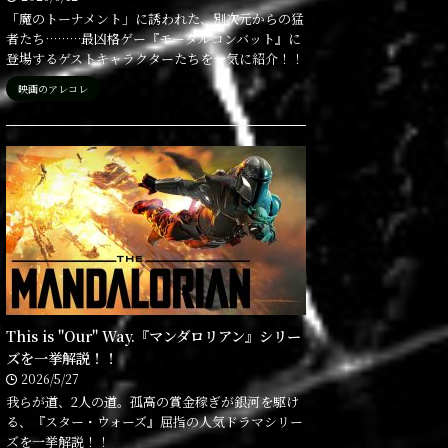
「魔のトーナメント」に誘われた、別次元からの猛
者たち………最凶格ゲー『モータルコンバット』に
登場するゲストキャラクターたちを一気に紹介！！
映画のアレコレ
This is "Our" Way.『マンダロリアン』シリー
ズを一挙解説！！
2026/5/27
我らが道、2人の道。孤高の賞金稼ぎが銀河を駆け
る、『スター・ウォーズ』屈指の人気ドラマシリー
ズを一挙解説！！