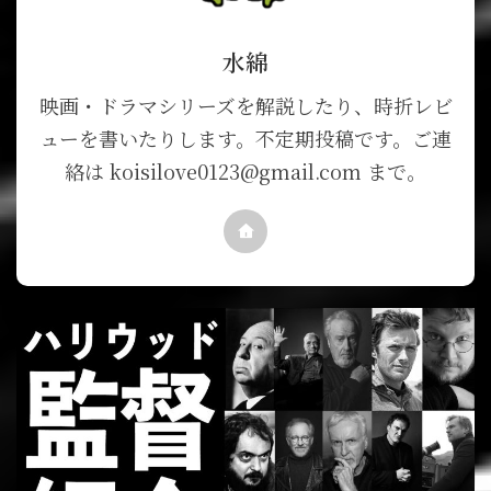
水綿
映画・ドラマシリーズを解説したり、時折レビ
ューを書いたりします。不定期投稿です。ご連
絡は koisilove0123@gmail.com まで。