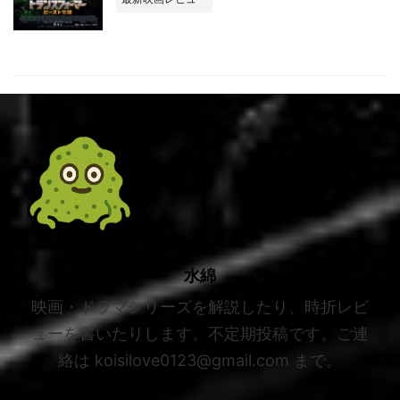
水綿
映画・ドラマシリーズを解説したり、時折レビ
ューを書いたりします。不定期投稿です。ご連
絡は koisilove0123@gmail.com まで。