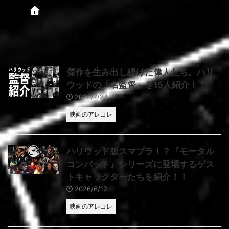
傑作を生み出し続けた偉人たち。ハリ
ウッドの「名監督」を15人紹介！！
2026/7/24
映画のアレコレ
ハリウッド版スマブラ！？『モータル
コンバット』シリーズに登場するゲス
トキャラクターたちを紹介！！
2026/6/12
映画のアレコレ