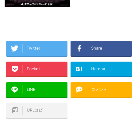
Twitter
Share
Pocket
Hatena
LINE
コメント
URLコピー