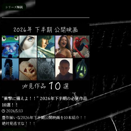
シリーズ解説
”衝撃に備えよ！！” 2026年下半期の必見作品
10選！！
2026/5/13
豊作揃いな2026年下半期公開映画を10本紹介！！
絶対見逃すな！！！