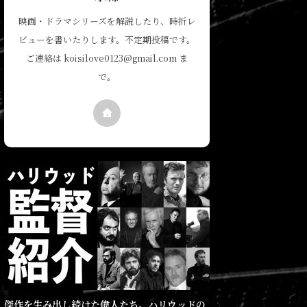
映画・ドラマシリーズを解説したり、時折レ
ビューを書いたりします。不定期投稿です。
ご連絡は koisilove0123@gmail.com ま
で。
傑作を生み出し続けた偉人たち。ハリウッドの