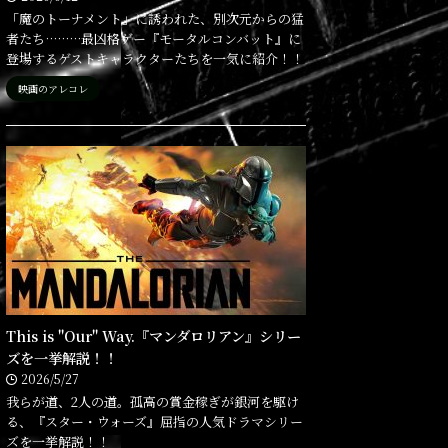
「魔のトーナメント」に誘われた、別次元からの猛
者たち………最凶格ゲー『モータルコンバット』に
登場するゲストキャラクターたちを一気に紹介！！
映画のアレコレ
This is "Our" Way.『マンダロリアン』シリー
ズを一挙解説！！
2026/5/27
我らが道、2人の道。孤高の賞金稼ぎが銀河を駆け
る、『スター・ウォーズ』屈指の人気ドラマシリー
ズを一挙解説！！