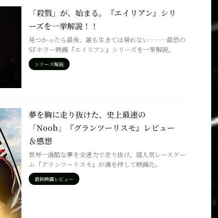
「殺戮」が、始まる。『エイリアン』シリ
ーズを一挙解説！！
見つかったら最後、誰も生きては帰れない………最恐の
SFホラー映画『エイリアン』シリーズを一挙解説。
シリーズ解説
夢を胸に走り抜けた、史上最速の
「Noob」『グランツーリスモ』レビュー
＆感想
世界一過酷な夢を全速力で走り抜け。超人気レースゲー
ム『グランツーリスモ』が満を持して映画化。
最新映画レビュー