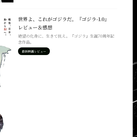
世界よ、これがゴジラだ。『ゴジラ-1.0』
レビュー＆感想
絶望の化身に、生きて抗え。『ゴジラ』生誕70周年記
念作品。
最新映画レビュー