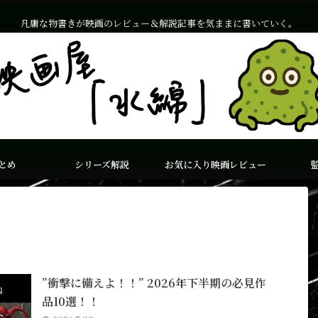
凡庸な物書きが映画のレビュー＆解説記事を気ままに書いていく。
とめ
シリーズ解説
お気に入り映画レビュー
”衝撃に備えよ！！” 2026年下半期の必見作
品10選！！