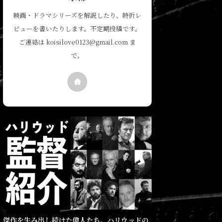
映画・ドラマシリーズを解説したり、時折レ
ビューを書いたりします。不定期投稿です。
ご連絡は koisilove0123@gmail.com ま
で。
傑作を生み出し続けた偉人たち。ハリウッドの