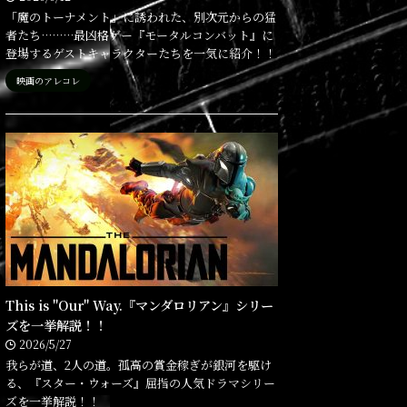
「魔のトーナメント」に誘われた、別次元からの猛
者たち………最凶格ゲー『モータルコンバット』に
登場するゲストキャラクターたちを一気に紹介！！
映画のアレコレ
This is "Our" Way.『マンダロリアン』シリー
ズを一挙解説！！
2026/5/27
我らが道、2人の道。孤高の賞金稼ぎが銀河を駆け
る、『スター・ウォーズ』屈指の人気ドラマシリー
ズを一挙解説！！