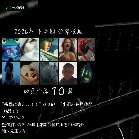
シリーズ解説
”衝撃に備えよ！！” 2026年下半期の必見作品
10選！！
2026/5/13
豊作揃いな2026年下半期公開映画を10本紹介！！
絶対見逃すな！！！